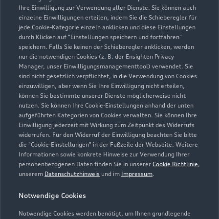
Ihre Einwilligung zur Verwendung aller Dienste. Sie können auch
warendorf@autohaus-siemon.de
einzelne Einwilligungen erteilen, indem Sie die Schieberegler für
jede Cookie-Kategorie einzeln anklicken und diese Einstellungen
durch Klicken auf "Einstellungen speichern und fortfahren"
Kontaktdaten herunterladen
speichern. Falls Sie keinen der Schieberegler anklicken, werden
nur die notwendigen Cookies (z. B. der Ensighten Privacy
Manager, unser Einwilligungsmanagementtool) verwendet. Sie
sind nicht gesetzlich verpflichtet, in die Verwendung von Cookies
einzuwilligen, aber wenn Sie Ihre Einwilligung nicht erteilen,
Öffnungszeiten
können Sie bestimmte unserer Dienste möglicherweise nicht
nutzen. Sie können Ihre Cookie-Einstellungen anhand der unten
aufgeführten Kategorien von Cookies verwalten. Sie können Ihre
Service
Einwilligung jederzeit mit Wirkung zum Zeitpunkt des Widerrufs
widerrufen. Für den Widerruf der Einwilligung beachten Sie bitte
Geöffnet bis
18:00
die "Cookie-Einstellungen" in der Fußzeile der Webseite. Weitere
Informationen sowie konkrete Hinweise zur Verwendung Ihrer
personenbezogenen Daten finden Sie in unserer
Cookie Richtlinie
,
Montag - Freitag
07:30 - 18:00
unserem
Datenschutzhinweis
und im
Impressum
.
Samstag
08:00 - 12:00
Notwendige Cookies
Sonntag
Geschlossen
Notwendige Cookies werden benötigt, um Ihnen grundlegende