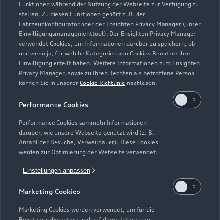
Funktionen während der Nutzung der Webseite zur Verfügung zu
stellen. Zu diesen Funktionen gehört z. B. der
Fahrzeugkonfigurator oder der Ensighten Privacy Manager (unser
Einwilligungsmanagementtool). Der Ensighten Privacy Manager
Zurück nach oben
verwendet Cookies, um Informationen darüber zu speichern, ob
und wenn ja, für welche Kategorien von Cookies Benutzer ihre
Einwilligung erteilt haben. Weitere Informationen zum Ensighten
Modelle
Privacy Manager, sowie zu Ihren Rechten als betroffene Person
können Sie in unserer
Cookie Richtlinie
nachlesen.
Kaufen & leasen
Alle Modelle
Performance Cookies
Modelle vergleichen
Service & Zubehör
Performance Cookies sammeln Informationen
Neuwagensuche
darüber, wie unsere Webseite genutzt wird (z. B.
Elektromodelle
Anzahl der Besuche, Verweildauer). Diese Cookies
Gebrauchtwagensuche
Support
werden zur Optimierung der Webseite verwendet.
Saisonale Angebote
Plug-in-Hybride
Gebrauchtwagen
Einstellungen anpassen
Audi Services
Über Audi
Kundenservice
Finanzierung
Marketing Cookies
Garantie
Händlersuche
Aktionen & Angebote
Unternehmen
Marketing Cookies werden verwendet, um für die
Audi digital services
Benutzer relevantere und auf deren Interessen